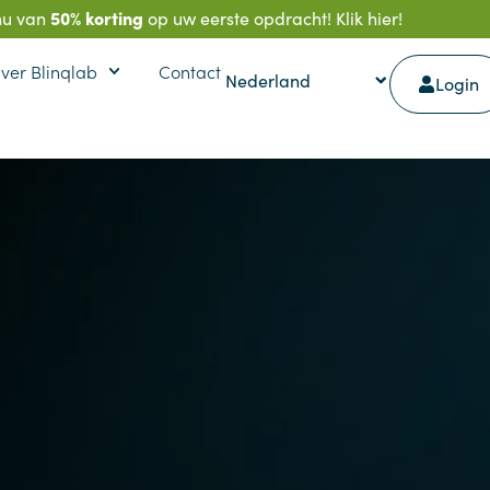
50% korting
 nu van
op uw eerste opdracht! Klik
hier!
ver Blinqlab
Contact
Login