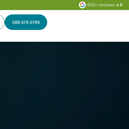
600+ reviews
4.8
088 678 6789