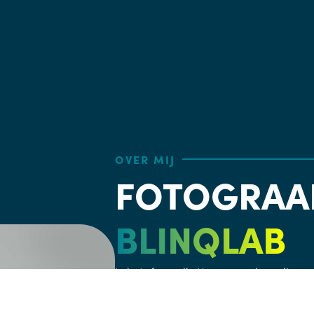
OVER MIJ
FOTOGRAAF
BLINQLAB
In het sfeervolle Venray en de omligge
camera als het gaat om woningfotografi