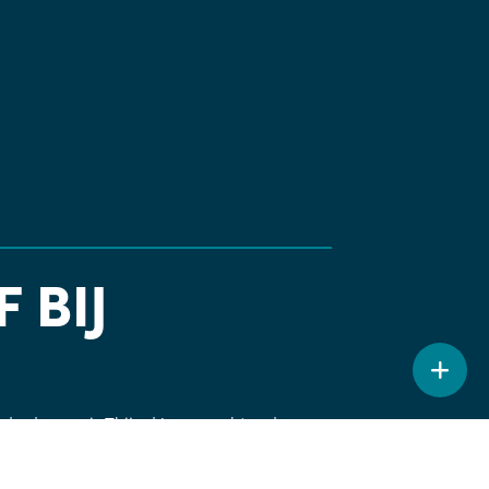
 BIJ
nde dorpen is Thijs dé man achter de
e. Met zijn oog voor detail en strakke