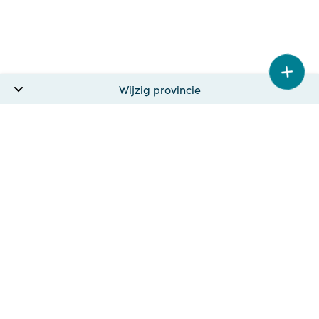
Mail ons
info@blinqlab.nl
Bel ons
088 678 6789