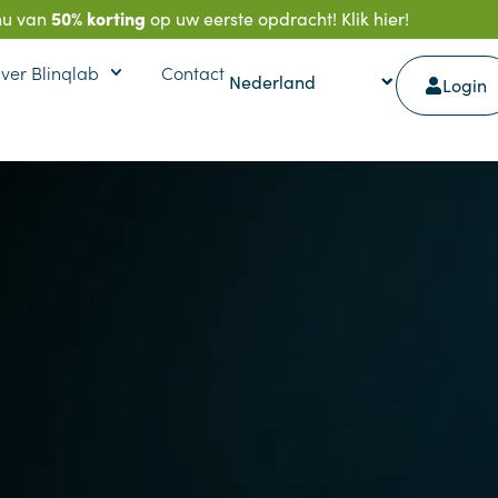
50% korting
 nu van
op uw eerste opdracht! Klik
hier!
ver Blinqlab
Contact
Login