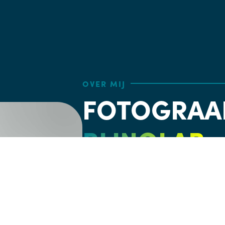
OVER MIJ
FOTOGRAAF
BLINQLAB
In het bruisende Eindhoven, waar innov
woningfotograaf dagelijks op pad voor 
voor detail weet ze elke woning op de 
wat Fleur écht onderscheidt, is haar i