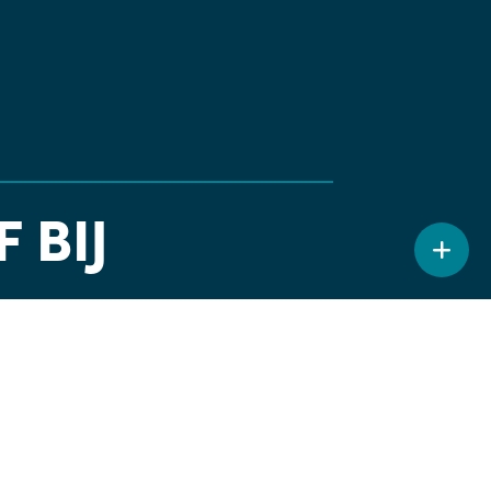
 BIJ
atie en design samenkomen, is Fleur als
Blinqlab. Met haar creatieve blik en oog
best mogelijke manier vast te leggen. Maar
nlevingsvermogen.