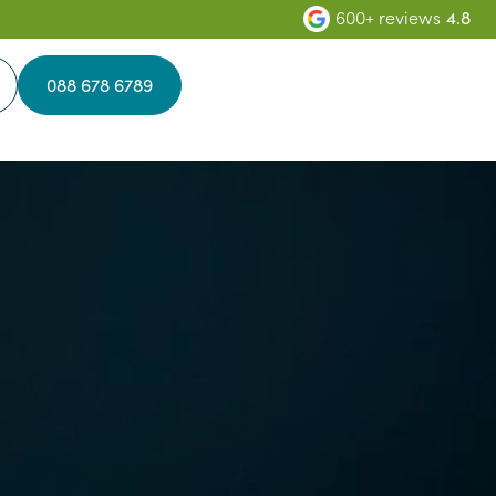
600+ reviews
4.8
088 678 6789